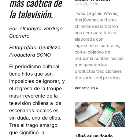
más caótica de
julio 28, 2026
la televisión.
Twax Organic Waves,
dos jóvenes surfistas
chilenos desarrollaron
Por: Omahyra Verdugo
una cera para tablas
Guerrero
elaborada con
ingredientes naturales,
Fotografías: Gentileza
con el objetivo de
Productora SONO
reducir la contaminación
que generan los
El periodismo cultural
productos tradicionales
tiene hitos que son
derivados del petróleo.
imposibles de ignorar, y
el regreso de la troupe
Ver artículo »
más irreverente de la
televisión chilena a los
escenarios locales es,
sin duda, uno de ellos.
Tras el trago amargo
que significó la
¿Qué es un fondo