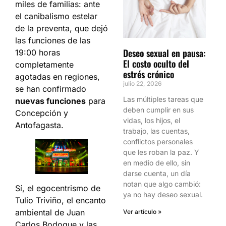
miles de familias: ante
el canibalismo estelar
de la preventa, que dejó
las funciones de las
Deseo sexual en pausa:
19:00 horas
El costo oculto del
completamente
estrés crónico
agotadas en regiones,
julio 22, 2026
se han confirmado
Las múltiples tareas que
nuevas funciones
para
deben cumplir en sus
Concepción y
vidas, los hijos, el
Antofagasta.
trabajo, las cuentas,
conflictos personales
que les roban la paz. Y
en medio de ello, sin
darse cuenta, un día
notan que algo cambió:
Sí, el egocentrismo de
ya no hay deseo sexual.
Tulio Triviño, el encanto
ambiental de Juan
Ver artículo »
Carlos Bodoque y las