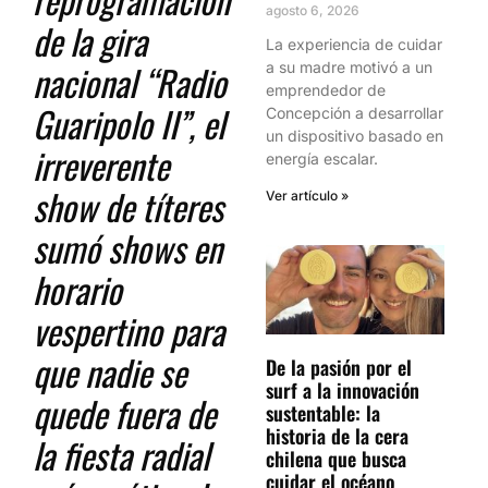
agosto 6, 2026
de la gira
La experiencia de cuidar
nacional “Radio
a su madre motivó a un
emprendedor de
Guaripolo II”, el
Concepción a desarrollar
un dispositivo basado en
irreverente
energía escalar.
show de títeres
Ver artículo »
sumó shows en
horario
vespertino para
que nadie se
De la pasión por el
surf a la innovación
quede fuera de
sustentable: la
historia de la cera
la fiesta radial
chilena que busca
cuidar el océano