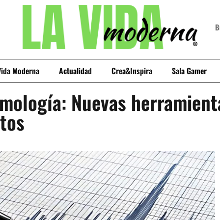
Vida Moderna
Actualidad
Crea&Inspira
Sala Gamer
smología: Nuevas herramien
otos