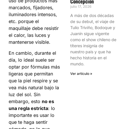
Concepción
uso de productos más
julio 17, 2026
marcados, fijadores,
iluminadores intensos,
A más de dos décadas
etc. porque el
de su debut, el viaje de
Tulio Triviño, Bodoque y
maquillaje debe resistir
Juanín sigue vigente
el calor, las luces y
como el show chileno de
mantenerse visible.
títeres insignia de
nuestro país y que ha
En cambio, durante el
hecho historia en el
día, lo ideal suele ser
mundo.
optar por fórmulas más
ligeras que permitan
Ver artículo »
que la piel respire y se
vea más natural bajo la
luz del sol. Sin
embargo, esto
no es
una regla estricta
: lo
importante es usar lo
que te haga sentir