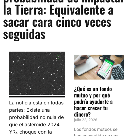
la Tierra: Equivalente a
sacar cara cinco veces
seguidas
¿Qué es un fondo
mutuo y por qué
podría ayudarte a
La noticia está en todas
hacer crecer tu
partes: Existe una
dinero?
probabilidad no nula de
julio 22, 2026
que el asteroide 2024
Los fondos mutuos se
YR
choque con la
4
han convertido en una