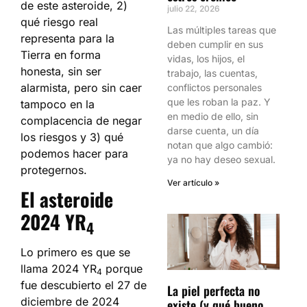
de este asteroide, 2)
julio 22, 2026
qué riesgo real
Las múltiples tareas que
representa para la
deben cumplir en sus
Tierra en forma
vidas, los hijos, el
honesta, sin ser
trabajo, las cuentas,
alarmista, pero sin caer
conflictos personales
que les roban la paz. Y
tampoco en la
en medio de ello, sin
complacencia de negar
darse cuenta, un día
los riesgos y 3) qué
notan que algo cambió:
podemos hacer para
ya no hay deseo sexual.
protegernos.
Ver artículo »
El asteroide
2024 YR
4
Lo primero es que se
llama 2024 YR
porque
4
fue descubierto el 27 de
La piel perfecta no
diciembre de 2024
existe (y qué bueno