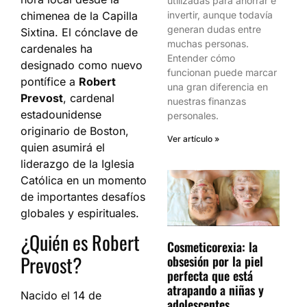
utilizadas para ahorrar e
chimenea de la Capilla
invertir, aunque todavía
generan dudas entre
Sixtina. El cónclave de
muchas personas.
cardenales ha
Entender cómo
designado como nuevo
funcionan puede marcar
pontífice a
Robert
una gran diferencia en
Prevost
, cardenal
nuestras finanzas
estadounidense
personales.
originario de Boston,
Ver artículo »
quien asumirá el
liderazgo de la Iglesia
Católica en un momento
de importantes desafíos
globales y espirituales.
¿Quién es Robert
Cosmeticorexia: la
Prevost?
obsesión por la piel
perfecta que está
atrapando a niñas y
Nacido el 14 de
adolescentes