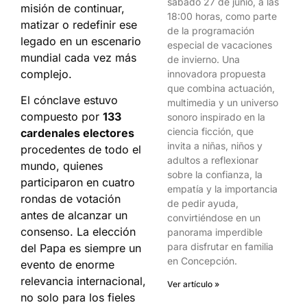
sábado 27 de junio, a las
misión de continuar,
18:00 horas, como parte
matizar o redefinir ese
de la programación
legado en un escenario
especial de vacaciones
mundial cada vez más
de invierno. Una
complejo.
innovadora propuesta
que combina actuación,
El cónclave estuvo
multimedia y un universo
compuesto por
133
sonoro inspirado en la
ciencia ficción, que
cardenales electores
invita a niñas, niños y
procedentes de todo el
adultos a reflexionar
mundo, quienes
sobre la confianza, la
participaron en cuatro
empatía y la importancia
rondas de votación
de pedir ayuda,
antes de alcanzar un
convirtiéndose en un
consenso. La elección
panorama imperdible
para disfrutar en familia
del Papa es siempre un
en Concepción.
evento de enorme
relevancia internacional,
Ver artículo »
no solo para los fieles