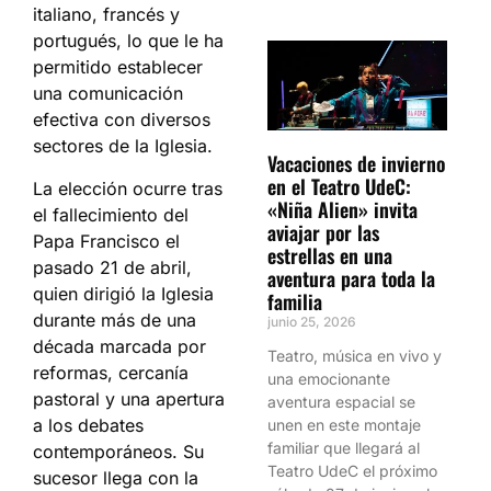
italiano, francés y
portugués, lo que le ha
permitido establecer
una comunicación
efectiva con diversos
sectores de la Iglesia.
Vacaciones de invierno
en el Teatro UdeC:
La elección ocurre tras
«Niña Alien» invita
el fallecimiento del
aviajar por las
Papa Francisco el
estrellas en una
pasado 21 de abril,
aventura para toda la
quien dirigió la Iglesia
familia
durante más de una
junio 25, 2026
década marcada por
Teatro, música en vivo y
reformas, cercanía
una emocionante
pastoral y una apertura
aventura espacial se
a los debates
unen en este montaje
familiar que llegará al
contemporáneos. Su
Teatro UdeC el próximo
sucesor llega con la