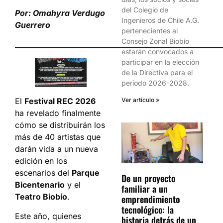
del Colegio de
Por: Omahyra Verdugo
Ingenieros de Chile A.G.
Guerrero
pertenecientes al
Consejo Zonal Biobío
___________________________________________________________
estarán convocados a
participar en la elección
de la Directiva para el
período 2026-2028.
Ver artículo »
El
Festival REC 2026
ha revelado finalmente
cómo se distribuirán los
más de 40 artistas que
darán vida a un nueva
edición en los
escenarios del
Parque
De un proyecto
Bicentenario
y el
familiar a un
Teatro Biobío
.
emprendimiento
tecnológico: la
Este año, quienes
historia detrás de un