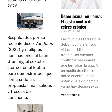
semanas antes de REC
2026.
Deseo sexual en pausa:
El costo oculto del
estrés crónico
julio 22, 2026
Respaldados por su
Las múltiples tareas que
reciente disco
Vándalos
deben cumplir en sus
(2025) y múltiples
vidas, los hijos, el
trabajo, las cuentas,
nominaciones al Latin
conflictos personales
Grammy, el sexteto
que les roban la paz. Y
aterriza en el Biobío
en medio de ello, sin
para demostrar por qué
darse cuenta, un día
son una de las
notan que algo cambió:
propuestas más sólidas
ya no hay deseo sexual.
y frescas del
Ver artículo »
continente.