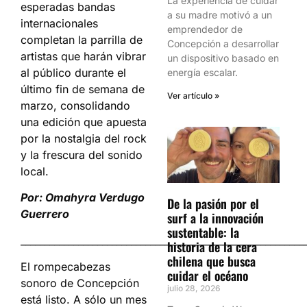
La experiencia de cuidar
esperadas bandas
a su madre motivó a un
internacionales
emprendedor de
completan la parrilla de
Concepción a desarrollar
artistas que harán vibrar
un dispositivo basado en
al público durante el
energía escalar.
último fin de semana de
Ver artículo »
marzo, consolidando
una edición que apuesta
por la nostalgia del rock
y la frescura del sonido
local.
Por: Omahyra Verdugo
De la pasión por el
Guerrero
surf a la innovación
sustentable: la
___________________________________________________________
historia de la cera
chilena que busca
El rompecabezas
cuidar el océano
sonoro de Concepción
julio 28, 2026
está listo. A sólo un mes