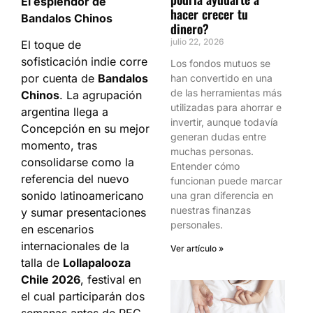
El esplendor de
hacer crecer tu
Bandalos Chinos
dinero?
julio 22, 2026
El toque de
sofisticación indie corre
Los fondos mutuos se
por cuenta de
Bandalos
han convertido en una
de las herramientas más
Chinos
. La agrupación
utilizadas para ahorrar e
argentina llega a
invertir, aunque todavía
Concepción en su mejor
generan dudas entre
momento, tras
muchas personas.
consolidarse como la
Entender cómo
referencia del nuevo
funcionan puede marcar
sonido latinoamericano
una gran diferencia en
nuestras finanzas
y sumar presentaciones
personales.
en escenarios
internacionales de la
Ver artículo »
talla de
Lollapalooza
Chile 2026
, festival en
el cual participarán dos