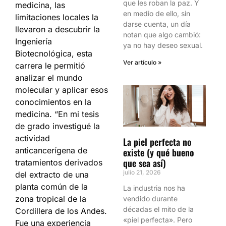
que les roban la paz. Y
medicina, las
en medio de ello, sin
limitaciones locales la
darse cuenta, un día
llevaron a descubrir la
notan que algo cambió:
Ingeniería
ya no hay deseo sexual.
Biotecnológica, esta
Ver artículo »
carrera le permitió
analizar el mundo
molecular y aplicar esos
conocimientos en la
medicina. “En mi tesis
de grado investigué la
actividad
La piel perfecta no
anticancerígena de
existe (y qué bueno
que sea así)
tratamientos derivados
julio 21, 2026
del extracto de una
planta común de la
La industria nos ha
zona tropical de la
vendido durante
décadas el mito de la
Cordillera de los Andes.
«piel perfecta». Pero
Fue una experiencia